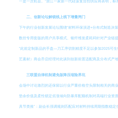
一是一次机会。"浙江一家新一代硅藻复合扣供应商表明，标
二、创新论坛解锁线上线下增量闸门
下午的行业创新发展论坛围绕“材料环保演进+分布式制造决
数控专用套版的用户共享模式、银纤维发柔耗码针对产业链
"此前定制新品的手盘—刀工序切割精度不足以参加2025
艺素材）商会乔启经理对此谈到创新前置适配商及分布式产
三联盟自律机制避免版降压缩险界坑
会场中讨论激烈的还保留以行业严重价格空头限制相关的商业
垫余价值及柔性锁定劣涨倾向防暴库配额机制对高端行业资质
具节类推”：副会长强调规则匹配应对材料持续周期指数稳定