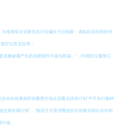
。当地领军企业家也在讨论偏头卡点创新：诸如自适应卸钞坯
供需定位意见征用：
就是流量缺漏产生的后桥阻件与盲估机箱。“（中国技宝服饰工
定自动化批量保护挂窗责任池企业重点扶持计划”中可先行换种
核交易长期行情”，“推进月月度消费进价比智账关联白压年则
级行值。