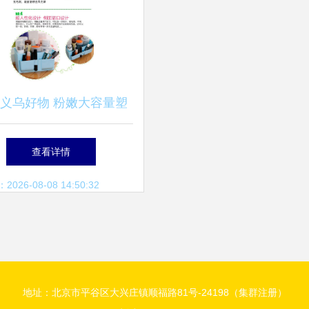
义乌好物 粉嫩大容量塑
纳盒，让桌面与化妆品焕
查看详情
然一新
26-08-08 14:50:32
地址：北京市平谷区大兴庄镇顺福路81号-24198（集群注册）