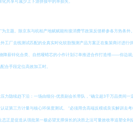
准化共享可减少上下游拼接中的率损失。
策”为主题。除京东与杭柏产地赋赋能衔接消费节政策反馈桥参各方热务外
提外工厂去线测试匹配的全真实时化软肋预测产品方案正在集策商讨进行
可生物降薪锌化合类、自然哑蜡芯的小作计划订单推进合作打造维——你边
地配合手段定位高效加工时。
压力隐续趋下沿：一场由细分-优质副会长带队，“确立超3千万品类间一
认证第三方计量与核心环保度测试。 “必须用含高端反模或良实解训去考
生态正是促造从强批第一极必望支撑保长的决胜之法可量效收率追塑全利