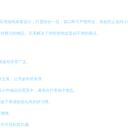
口采用抽绳束紧设计，只需轻轻一拉，袋口即可严密闭合，有效防止袋内
保持整洁的物品，完美解决了传统收纳盒盖合不便的痛点。
的用途却非常广泛。
等文具，让书桌井然有序。
等小件物品归置其中，避免在行李箱中散乱。
助孩子养成收拾玩具的好习惯。
材缠绕。
，均可找到其归属。