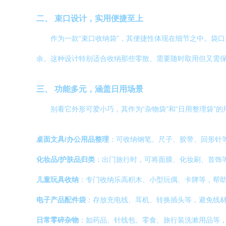
二、 束口设计，实用便捷至上
作为一款“束口收纳袋”，其便捷性体现在细节之中。袋
余。这种设计特别适合收纳那些零散、需要随时取用但又需
三、 功能多元，涵盖日用场景
别看它外形可爱小巧，其作为“杂物袋”和“日用整理袋”
桌面文具/办公用品整理
：可收纳钢笔、尺子、胶带、回形针
化妆品/护肤品归类
：出门旅行时，可将面膜、化妆刷、首饰
儿童玩具收纳
：专门收纳乐高积木、小型玩偶、卡牌等，帮
电子产品配件袋
：存放充电线、耳机、转换插头等，避免线
日常零碎杂物
：如药品、针线包、零食、旅行装洗漱用品等