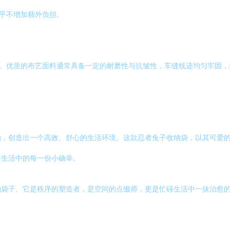
几乎不增加额外负担。
觑。优质的布艺面料通常具备一定的耐磨性与抗皱性，车缝线迹均匀牢固
纳，创造出一个高效、舒心的生活环境。这款忍者兔子收纳袋，以其可爱
着生活中的每一份小确幸。
的袋子。它是秩序的塑造者，是空间的点缀师，更是忙碌生活中一抹治愈