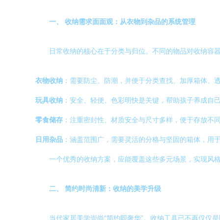
一、 收纳需求面面观：从衣物到杂品的系统管理
日常收纳的核心在于分类与归位。不同的物品对收纳容
衣物收纳
：需要防尘、防潮，并便于分类查找。加厚箱体、
玩具收纳
：安全、轻便、色彩明快是关键，帮助孩子养成自
零食储存
：注重密封性、材质安全与尺寸多样，便于存放不
日用杂品
：涵盖范围广，需要灵活的分格与坚固的箱体，用
一个优秀的收纳方案，应能覆盖这些多元场景，实现风
二、 简约时尚清新：收纳的美学升级
当代家居美学崇尚“简约即奢华”。收纳工具已不再仅仅