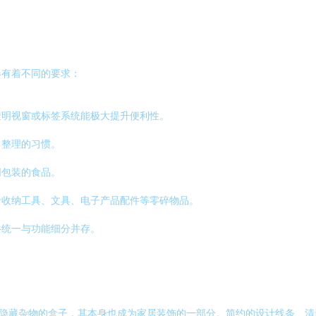
器有着不同的要求：
透明视窗或标签系统能极大提升便利性。
己整理的习惯。
同包装的食品。
于收纳工具、文具、电子产品配件等零碎物品。
格统一与功能细分并存。
是隐藏杂物的盒子，其本身也成为家居装饰的一部分。简约的设计线条、