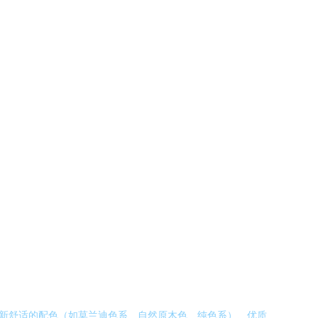
清新舒适的配色（如莫兰迪色系、自然原木色、纯色系）、优质